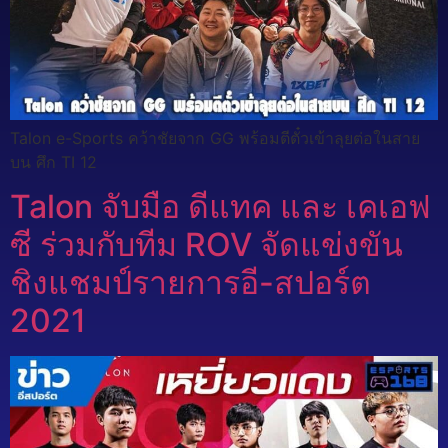
Talon e-Sports คว้าชัยจาก GG พร้อมตีตั๋วเข้าลุยต่อในสาย
บน ศึก TI 12
Talon จับมือ ดีแทค และ เคเอฟ
ซี ร่วมกับทีม ROV จัดแข่งขัน
ชิงแชมป์รายการอี-สปอร์ต
2021