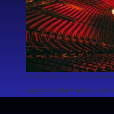
ราคาตั๋วในการชมการแข่ง The International 202
เกมส์ESports ข่าวอีสปอร์ต esports เจาะลึกวงกา