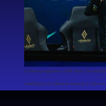
V Gaming ตบคู่แค้นเก่า ONE Team ไปขาดลอยใ
เกมส์ESports ข่าวอีสปอร์ต esports เจาะลึกวงกา