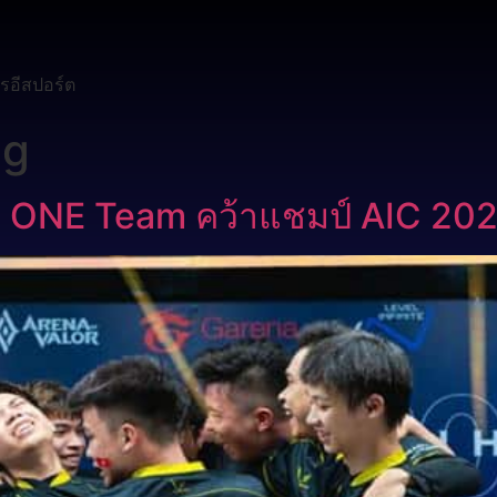
รอีสปอร์ต
ng
บ ONE Team คว้าแชมป์ AIC 20