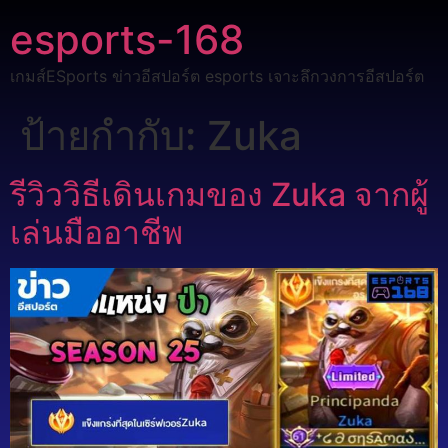
esports-168
เกมส์ESports ข่าวอีสปอร์ต esports เจาะลึกวงการอีสปอร์ต
ป้ายกำกับ:
Zuka
รีวิววิธีเดินเกมของ Zuka จากผู้
เล่นมืออาชีพ