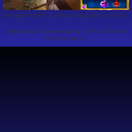
รวมช็อตมันส์ๆกับฮีโร่ Zuka ที่เล่นโดยผู้เล่น No.1 ประเทศไทย
เกมส์ESports ข่าวอีสปอร์ต esports เจาะลึกวงการอีสปอร์ต
All rights reserved