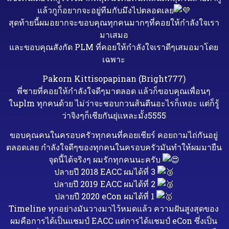
แล้วกูก็อยากจะอยู่ทีมกับมึงไปตลอดเลย
สุดท้ายนี้ผมอยากจะขอบคุณทุกคนมากๆที่คอยให้กำลังใจเรา
มาเสมอ
และขอบคุณสังกัด PLM ที่คอยให้กำลังใจเราดีๆเสมอมาโดย
เฉพาะ
Pakorn Kittisopapinan (Bright777)
พี่ชายที่คอยให้กำลังใจดีๆมาตลอด แล้วก็ขอบคุณเพื่อนๆ
ในplm ทุกคนด้วย ไม่ว่าจะชอบกวนส้นตีนอะไรก็เหอะ แต่ก็รู้
ว่าจิงๆก็เชียกันยุ่แหละมั้ง5555
ขอบคุณคนในครอบครัวทุกคนที่คอยเชียร์ คอยถามไถ่กันอยู่
ตลอดเลย กำลังใจดีๆของทุกคนในครอบครัวมันทำให้ผมมายืน
จุดนี้ได้จริงๆ ผมรักทุกคนนะครับ
ปลายปี 2018 EACC ผมได้ที่ 3
ปลายปี 2019 EACC ผมได้ที่ 2
ปลายปี 2020 eCon ผมได้ที่ 1
Timeline ทุกอย่างมันวางมาไว้หมดแล้ว ความฝันสูงสุดของ
ผมคือการได้เป็นแชมป์ EACC แต่การได้แชมป์ eCon ซึ่งเป็น