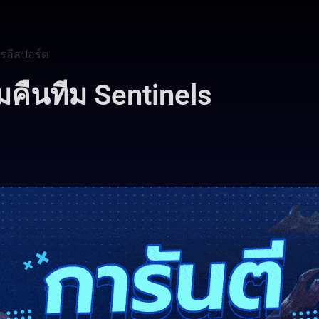
รอีสปอร์ต
คืนทีม Sentinels
8