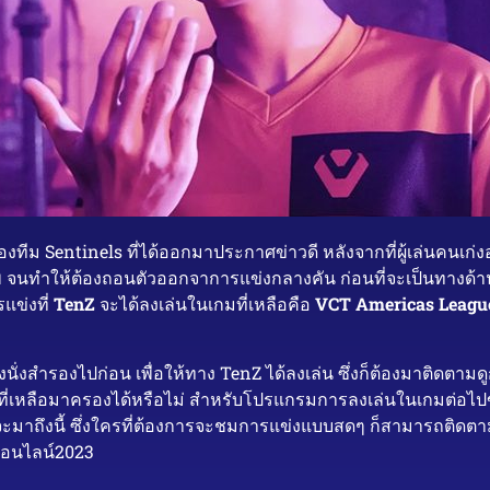
งทีม Sentinels ที่ได้ออกมาประกาศข่าวดี หลังจากที่ผู้เล่นคนเก่งอ
ภาพ จนทำให้ต้องถอนตัวออกจาการแข่งกลางคัน ก่อนที่จะเป็นทางด
แข่งที่
TenZ
จะได้ลงเล่นในเกมที่เหลือคือ
VCT Americas Leagu
องนั่งสำรองไปก่อน เพื่อให้ทาง TenZ ได้ลงเล่น ซึ่งก็ต้องมาติดตาม
ที่เหลือมาครองได้หรือไม่ สำหรับโปรแกรมการลงเล่นในเกมต่อ
ล้จะมาถึงนี้ ซึ่งใครที่ต้องการจะชมการแข่งแบบสดๆ ก็สามารถติดต
มออนไลน์2023