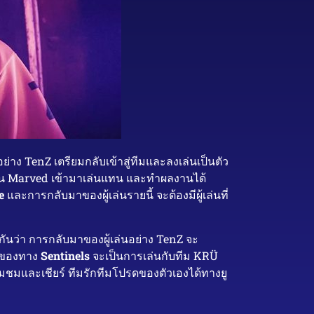
ย่าง TenZ เตรียมกลับเข้าสู่ทีมและลงเล่นเป็นตัว
้าน Marved เข้ามาเล่นแทน และทำผลงานได้
e
และการกลับมาของผู้เล่นรายนี้ จะต้องมีผู้เล่นที่
ดูกันว่า การกลับมาของผู้เล่นอย่าง TenZ จะ
ไปของทาง
Sentinels
จะเป็นการเล่นกับทีม KRÜ
ามชมและเชียร์ ทีมรักทีมโปรดของตัวเองได้ทางยู