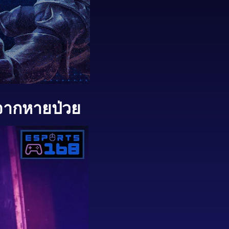
งจากหายป่วย