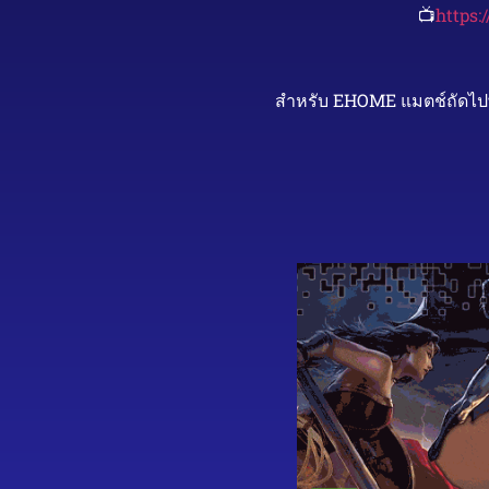
📺
https
สำหรับ EHOME แมตช์ถัดไปพ