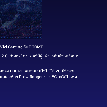
ง Vici Gaming กับ EHOME
-0 เช่นกัน โดยแมตช์นี้ผู้แพ้จะกลับบ้านพร้อมค
เกมสอง EHOME จะเล่นเกมไวไม่ให้ VG มีจังหวะ
มแม้สุดท้าย Drow Ranger ของ VG จะได้ไอเท็ม