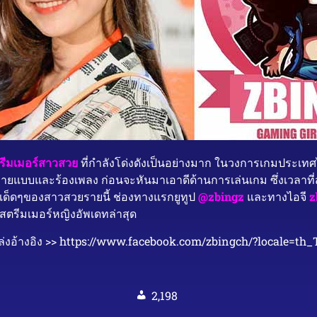
รีมเมอร์สาวสวย
ที่กำลังโด่งดังเป็นอย่างมาก ในวงการเกมประเท
ารถ่ายแบบและร้องเพลง ก่อนจะหันมาเอาดีด้านการเล่นเกม ซึ่งเวลา
นเด็ดๆของสาวสวยรายนี้ ช่องทางแรกยูทูป
@zbingz
และทางไอจี
z
สตรีมเมอร์หญิงอัพเดทล่าสุด
่งอ้างอิง >> https://www.facebook.com/zbingch/?locale=th
2,198