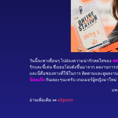
วันนี้จะพาเพื่อนๆ ไปส่องความน่ารักสดใสของ
สต
รักและขี้เล่น ซึ่งเธอโด่งดังขึ้นมาจาก ผลงานก
และนี่คือช่องทางที่ใช้ในการ ติดตามและดูผลงา
น้อง
แป้ง
กันเยอะๆนะครับ เกมเมอร์ผู้หญิงมาใหม่ 
แหล
อ่านเพิ่มเติม
>>
eSports